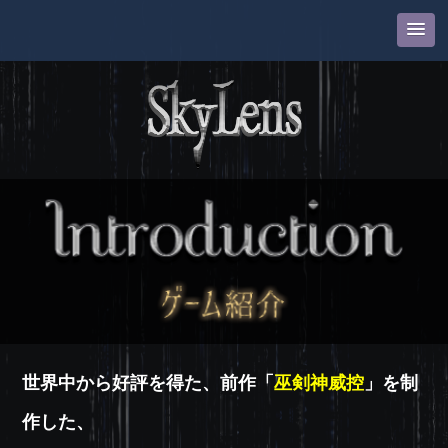
世界中から好評を得た、前作「
巫剣神威控
」を制
作した、