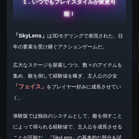
1．いつでもプレイスタイルが変更可
能！
「SkyLens」
は3Dモデリングで表現された、往
年の要素を受け継ぐアクションゲームだ。
広大なステージを探索しつつ、数々のアイテムを
集め、敵を倒して経験値を稼ぎ、主人公の少女
「フェイス」
をプレイヤー好みに成長させてい
く。
体験版では独自のシステムとして、敵を倒すこと
によって得られる経験値で、主人公を成長させる
ことが可能だ。『SkyLens』の基本的な部分を試